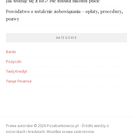
Jak usunąć się z BIG? Nie musisz nikomu płacić
Powództwo o ustalenie zobowiązania – opłaty, procedury,
pozwy
KATEGORIE
Banki
Pożyczki
Twój Kredyt
Twoje Finanse
Prawa autorskie © 2026 Pozabankowosc.pl - Źródło wiedzy o
pożyczkach i kredytach. Wszelkie prawa zastrzeżone.