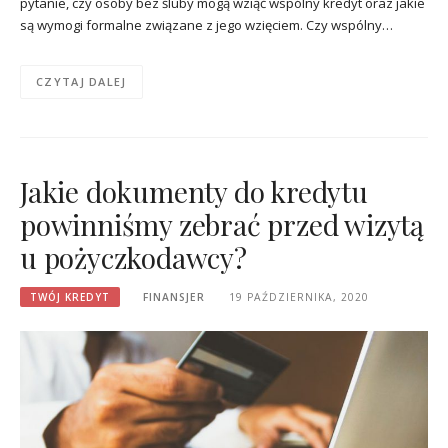
pytanie, czy osoby bez śluby mogą wziąć wspólny kredyt oraz jakie
są wymogi formalne związane z jego wzięciem. Czy wspólny…
CZYTAJ DALEJ
Jakie dokumenty do kredytu
powinniśmy zebrać przed wizytą
u pożyczkodawcy?
TWÓJ KREDYT
FINANSJER
19 PAŹDZIERNIKA, 2020