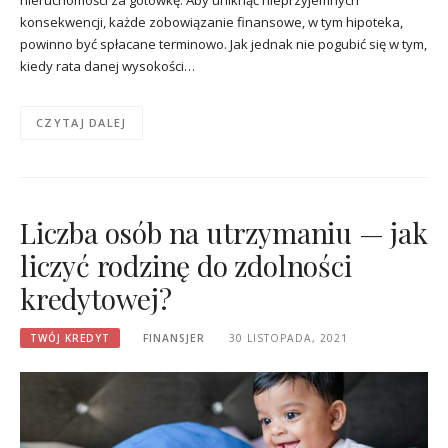
nieruchomości za gotówkę. Aby uniknąć nieprzyjemnych
konsekwencji, każde zobowiązanie finansowe, w tym hipoteka,
powinno być spłacane terminowo. Jak jednak nie pogubić się w tym,
kiedy rata danej wysokości…
CZYTAJ DALEJ
Liczba osób na utrzymaniu — jak
liczyć rodzinę do zdolności
kredytowej?
TWÓJ KREDYT
FINANSJER
30 LISTOPADA, 2021