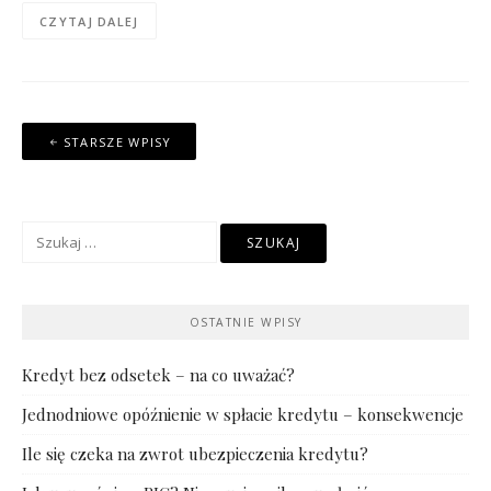
CZYTAJ DALEJ
Nawigacja
STARSZE WPISY
po
wpisach
Szukaj:
OSTATNIE WPISY
Kredyt bez odsetek – na co uważać?
Jednodniowe opóźnienie w spłacie kredytu – konsekwencje
Ile się czeka na zwrot ubezpieczenia kredytu?